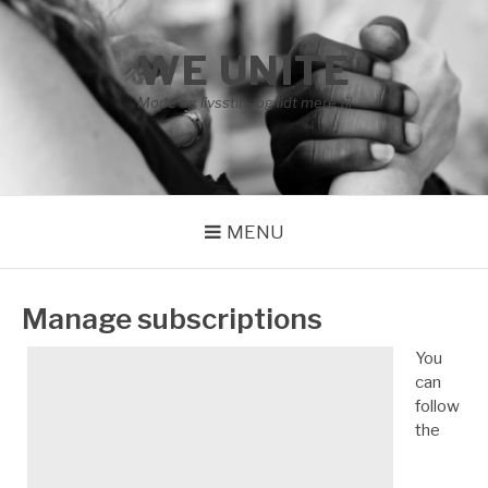
Spring
til
WE UNITE
indhold
Mode og livsstil – og lidt mere til
MENU
Manage subscriptions
You
can
follow
the