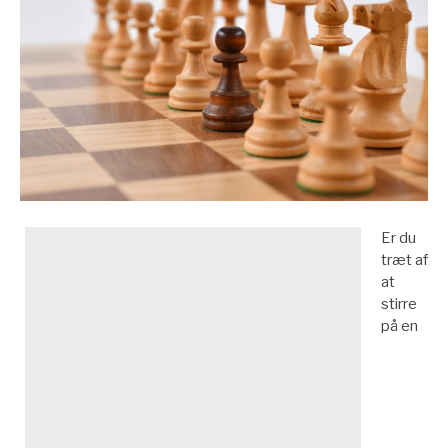
Er du
træt af
at
stirre
på en