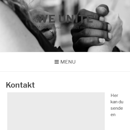
Spring
til
WE UNITE
indhold
Mode og livsstil – og lidt mere til
MENU
Kontakt
Her
kan du
sende
en