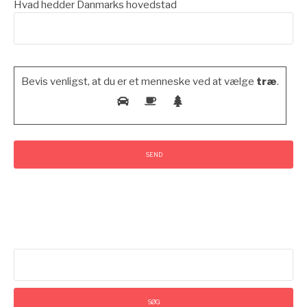
Hvad hedder Danmarks hovedstad
Bevis venligst, at du er et menneske ved at vælge
træ
.
Please leave this field empty.
Søg
efter: