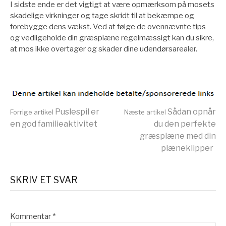
I sidste ende er det vigtigt at være opmærksom på mosets
skadelige virkninger og tage skridt til at bekæmpe og
forebygge dens vækst. Ved at følge de ovennævnte tips
og vedligeholde din græsplæne regelmæssigt kan du sikre,
at mos ikke overtager og skader dine udendørsarealer.
Læs
Puslespil er
Sådan opnår
Forrige artikel
Næste artikel
en god familieaktivitet
du den perfekte
græsplæne med din
videre
plæneklipper
SKRIV ET SVAR
Kommentar
*