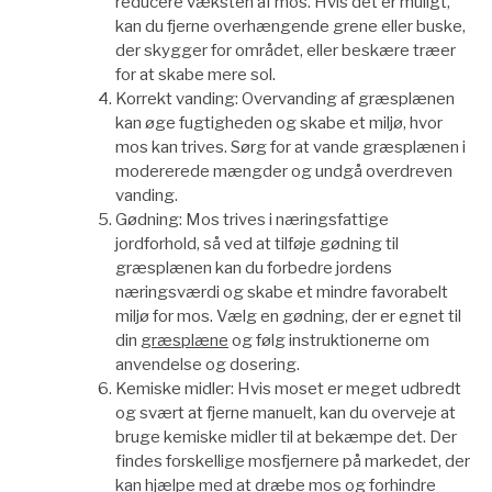
reducere væksten af mos. Hvis det er muligt,
kan du fjerne overhængende grene eller buske,
der skygger for området, eller beskære træer
for at skabe mere sol.
Korrekt vanding: Overvanding af græsplænen
kan øge fugtigheden og skabe et miljø, hvor
mos kan trives. Sørg for at vande græsplænen i
modererede mængder og undgå overdreven
vanding.
Gødning: Mos trives i næringsfattige
jordforhold, så ved at tilføje gødning til
græsplænen kan du forbedre jordens
næringsværdi og skabe et mindre favorabelt
miljø for mos. Vælg en gødning, der er egnet til
din
græsplæne
og følg instruktionerne om
anvendelse og dosering.
Kemiske midler: Hvis moset er meget udbredt
og svært at fjerne manuelt, kan du overveje at
bruge kemiske midler til at bekæmpe det. Der
findes forskellige mosfjernere på markedet, der
kan hjælpe med at dræbe mos og forhindre